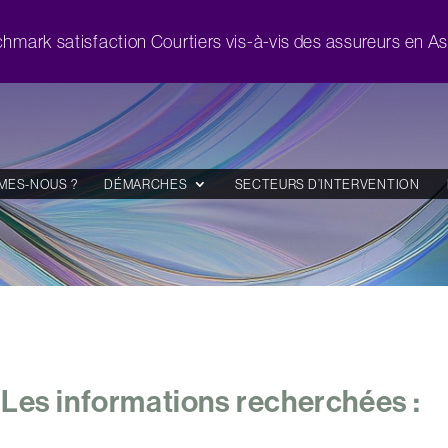
hmark satisfaction Courtiers vis-à-vis des assureurs en A
MES-NOUS ?
DÉMARCHES
SECTEURS D’INTERVENTION
 Les informations recherchées :