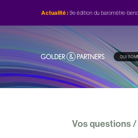
Actualité :
9e édition du baromètre-benc
QUI SOM
Vos questions /