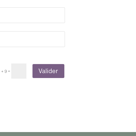
Valider
=
1 + 9